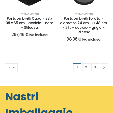
PORTAOMBRELLI
PORTAOMBRELLI
Portaombrelli Cubo - 38 x
Portaombrelli forato -
38 x 65 cm - acciaio - nero
diametro 24 cm - H 48 cm
- Stilcasa
- 21 L - acciaio - grigio -
Stilcasa
267,46
€
Iva inclusa
38,06
€
Iva inclusa
1
2
3
Nastri
Imballaggio