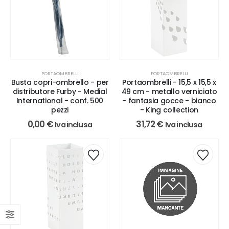
PORTAOMBRELLI
PORTAOMBRELLI
Portaombrelli - 15,5 x 15,5 x
Busta copri-ombrello - per
49 cm - metallo verniciato
distributore Furby - Medial
- fantasia gocce - bianco
International - conf. 500
- King collection
pezzi
31,72
€
0,00
€
Iva inclusa
Iva inclusa