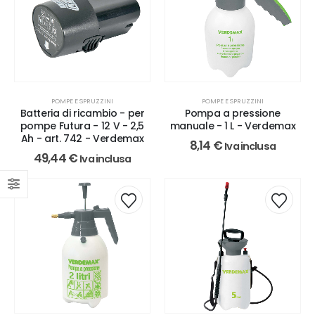
POMPE E SPRUZZINI
POMPE E SPRUZZINI
Batteria di ricambio - per
Pompa a pressione
pompe Futura - 12 V - 2,5
manuale - 1 L - Verdemax
Ah - art. 742 - Verdemax
8,14
€
Iva inclusa
49,44
€
Iva inclusa