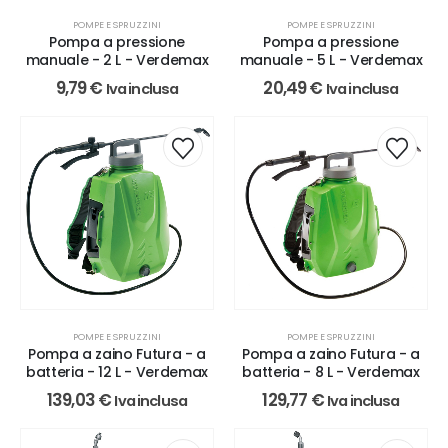
POMPE E SPRUZZINI
POMPE E SPRUZZINI
Pompa a pressione
Pompa a pressione
manuale - 2 L - Verdemax
manuale - 5 L - Verdemax
9,79
€
20,49
€
Iva inclusa
Iva inclusa
POMPE E SPRUZZINI
POMPE E SPRUZZINI
Pompa a zaino Futura - a
Pompa a zaino Futura - a
batteria - 12 L - Verdemax
batteria - 8 L - Verdemax
139,03
€
129,77
€
Iva inclusa
Iva inclusa