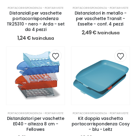
PORTACORRISPONDENZA - PORTARIVISTE
PORTACORRISPONDENZA - PORTARIVISTE
Distanziali per vaschette
Distanziatori in metallo -
portacorrispondenza
per vaschette Transit -
TR25310 - nero - Arda - set
Esselte - conf. 4 pezzi
da 4 pezzi
2,49
€
Iva inclusa
1,24
€
Iva inclusa
PORTACORRISPONDENZA - PORTARIVISTE
PORTACORRISPONDENZA - PORTARIVISTE
Distanziatori per vaschette
Kit doppia vaschetta
E040 - altezza 8 cm -
portacorrispondenza Cosy
Fellowes
- blu - Leitz