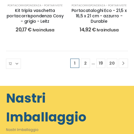
PORTACORRISPONDENZA - PORTARIVISTE
PORTACORRISPONDENZA - PORTARIVISTE
Kit tripla vaschetta
Portacataloghi Eco - 21,5 x
portacorrispondenza Cosy
16,5 x 21 cm - azzurro -
- grigio - Leitz
Durable
20,17
€
14,92
€
Iva inclusa
Iva inclusa
…
1
2
19
20
Nastri
Imballaggio
Nastri Imballaggio