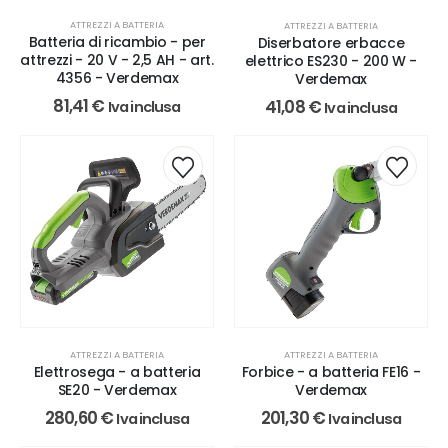
ATTREZZI A BATTERIA
ATTREZZI A BATTERIA
Batteria di ricambio - per
Diserbatore erbacce
attrezzi - 20 V - 2,5 AH - art.
elettrico ES230 - 200 W -
4356 - Verdemax
Verdemax
81,41
€
41,08
€
Iva inclusa
Iva inclusa
ATTREZZI A BATTERIA
ATTREZZI A BATTERIA
Elettrosega - a batteria
Forbice - a batteria FE16 -
SE20 - Verdemax
Verdemax
280,60
€
201,30
€
Iva inclusa
Iva inclusa