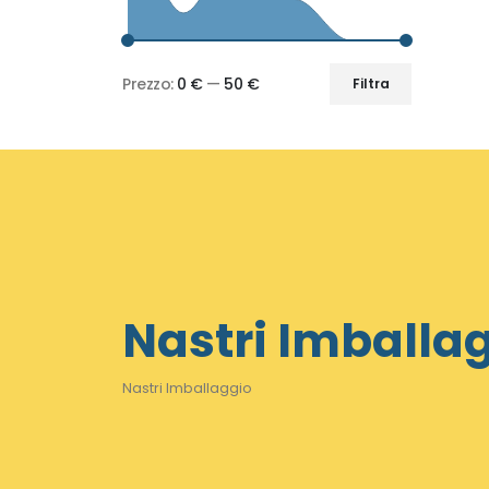
Prezzo:
0 €
—
50 €
Filtra
Prezzo
Prezzo
Min
Max
Nastri Imballa
Nastri Imballaggio