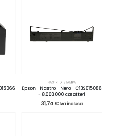
NASTRI DI STAMPA
S015066
Epson - Nastro - Nero - C13S015086
- 8.000.000 caratteri
31,74
€
Iva inclusa