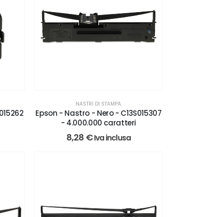
NASTRI DI STAMPA
S015262
Epson - Nastro - Nero - C13S015307
- 4.000.000 caratteri
8,28
€
Iva inclusa