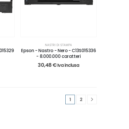
NASTRI DI STAMPA
S015329
Epson - Nastro - Nero - C13S015336
- 8.000.000 caratteri
30,48
€
Iva inclusa
1
2