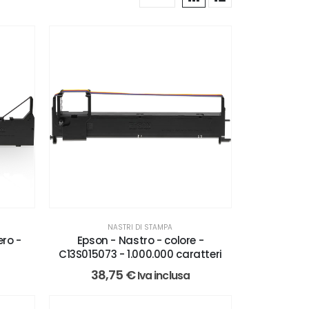
NASTRI DI STAMPA
ero -
Epson - Nastro - colore -
C13S015073 - 1.000.000 caratteri
38,75
€
Iva inclusa