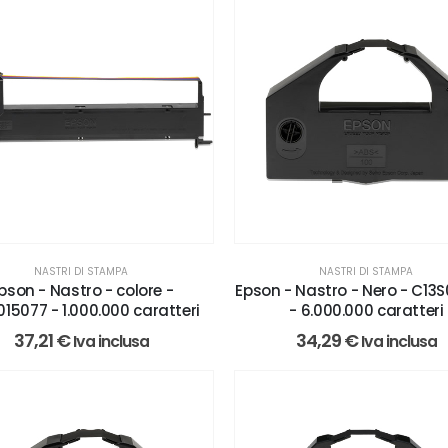
NASTRI DI STAMPA
NASTRI DI STAMPA
pson - Nastro - colore -
Epson - Nastro - Nero - C13
015077 - 1.000.000 caratteri
- 6.000.000 caratteri
37,21
€
34,29
€
Iva inclusa
Iva inclusa