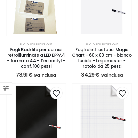
LUCIDI PER PROIEZIONE
LUCIDI PER PROIEZIONE
Fogli Backlite per cornici
Fogli elettrostatici Magic
retroilluminate a LED EPPA4
Chart - 60 x 80 cm - bianco
- formato A4 - Tecnostyl -
lucido - Legamaster -
conf. 100 pezzi
rotolo da 25 pezzi
78,91
€
34,29
€
Iva inclusa
Iva inclusa