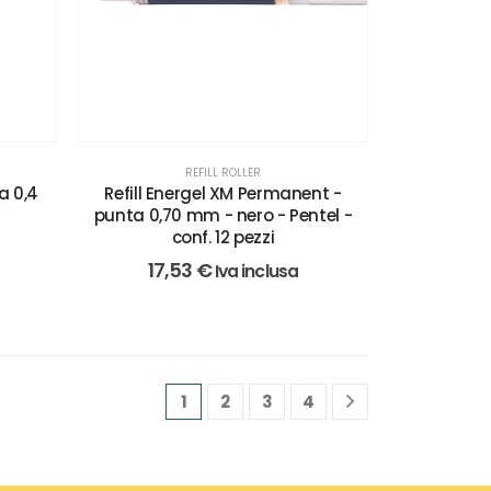
REFILL ROLLER
Refill Energel XM Permanent -
a 0,4
punta 0,70 mm - nero - Pentel -
conf. 12 pezzi
17,53
€
Iva inclusa
1
2
3
4