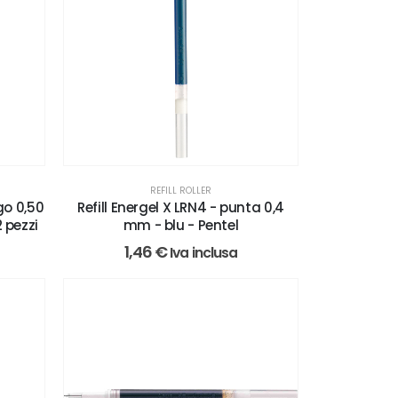
REFILL ROLLER
go 0,50
Refill Energel X LRN4 - punta 0,4
2 pezzi
mm - blu - Pentel
1,46
€
Iva inclusa