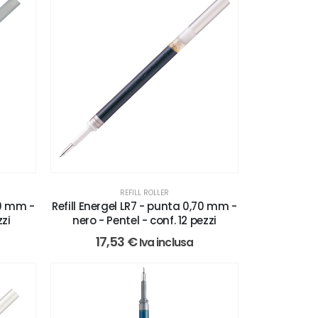
REFILL ROLLER
70 mm -
Refill Energel LR7 - punta 0,70 mm -
zzi
nero - Pentel - conf. 12 pezzi
17,53
€
Iva inclusa