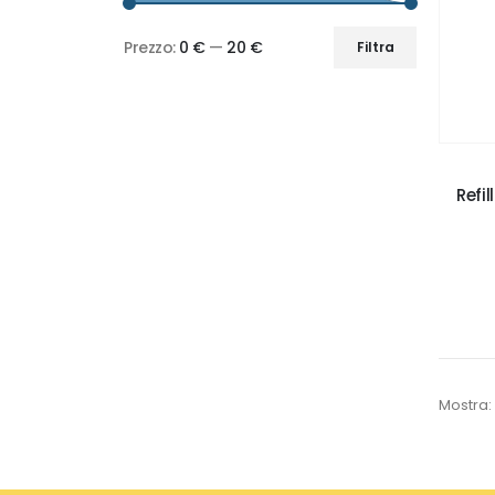
Prezzo:
0 €
—
20 €
Filtra
Prezzo
Prezzo
Min
Max
Refi
Mostra: