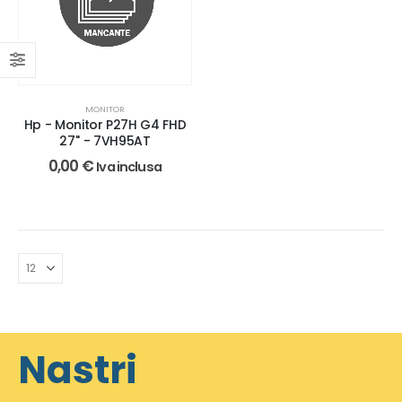
MONITOR
Hp - Monitor P27H G4 FHD
27'' - 7VH95AT
0,00
€
Iva inclusa
Nastri