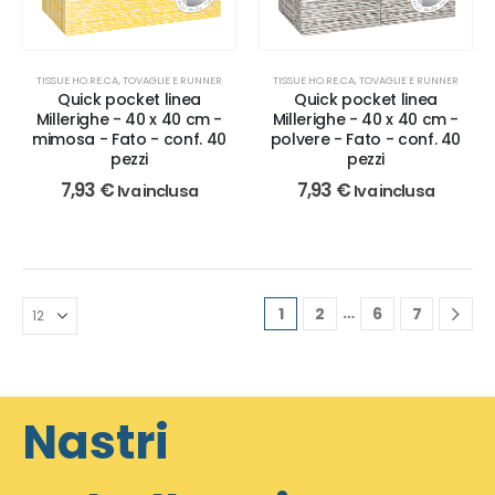
TISSUE HO.RE.CA, TOVAGLIE E RUNNER
TISSUE HO.RE.CA, TOVAGLIE E RUNNER
Quick pocket linea
Quick pocket linea
Millerighe - 40 x 40 cm -
Millerighe - 40 x 40 cm -
mimosa - Fato - conf. 40
polvere - Fato - conf. 40
pezzi
pezzi
7,93
€
7,93
€
Iva inclusa
Iva inclusa
…
1
2
6
7
Nastri