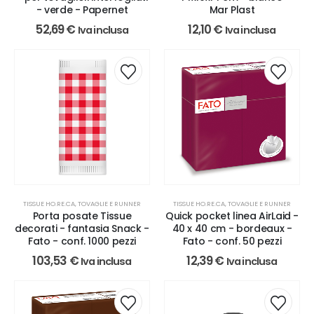
- verde - Papernet
Mar Plast
52,69
€
12,10
€
Iva inclusa
Iva inclusa
TISSUE HO.RE.CA, TOVAGLIE E RUNNER
TISSUE HO.RE.CA, TOVAGLIE E RUNNER
Quick pocket linea AirLaid -
Porta posate Tissue
40 x 40 cm - bordeaux -
decorati - fantasia Snack -
Fato - conf. 50 pezzi
Fato - conf. 1000 pezzi
12,39
€
103,53
€
Iva inclusa
Iva inclusa