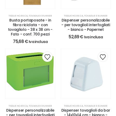
TISSUE HO.RE.CA, TOVAGLIE E RUNNER
TISSUE HO.RE.CA, TOVAGLIE E RUNNER
Busta portaposate - in
Dispenser personalizzabile
fibra riciclata - con
- per tovaglioli interfogliati
tovagliolo - 38 x 38 cm -
- bianco - Papernet
Fato - conf. 700 pezzi
52,69
€
Iva inclusa
75,68
€
Iva inclusa
TISSUE HO.RE.CA, TOVAGLIE E RUNNER
TISSUE HO.RE.CA, TOVAGLIE E RUNNER
Dispenser personalizzabile
Dispenser tovaglioli da bar
- per tovaglioli interfogliati
- 14x10x14 cm - bianco -