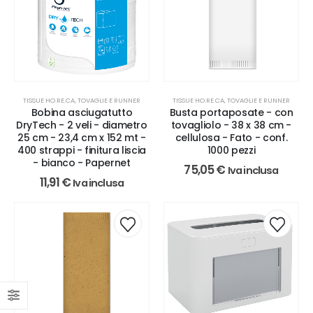
TISSUE HO.RE.CA, TOVAGLIE E RUNNER
TISSUE HO.RE.CA, TOVAGLIE E RUNNER
Bobina asciugatutto
Busta portaposate - con
DryTech - 2 veli - diametro
tovagliolo - 38 x 38 cm -
25 cm - 23,4 cm x 152 mt -
cellulosa - Fato - conf.
400 strappi - finitura liscia
1000 pezzi
- bianco - Papernet
75,05
€
Iva inclusa
11,91
€
Iva inclusa