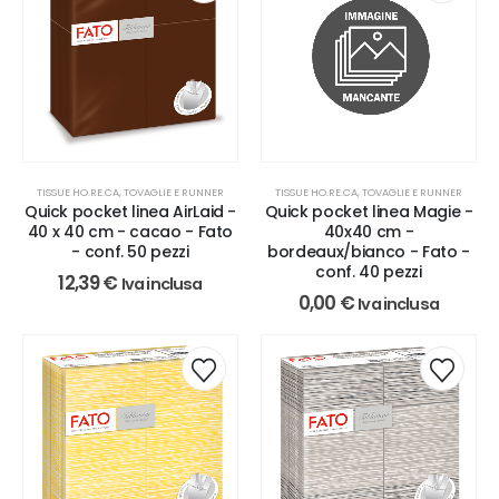
TISSUE HO.RE.CA, TOVAGLIE E RUNNER
TISSUE HO.RE.CA, TOVAGLIE E RUNNER
Quick pocket linea AirLaid -
Quick pocket linea Magie -
40 x 40 cm - cacao - Fato
40x40 cm -
- conf. 50 pezzi
bordeaux/bianco - Fato -
conf. 40 pezzi
12,39
€
Iva inclusa
0,00
€
Iva inclusa