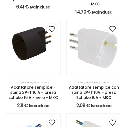
- MKC
6,41
€
Iva inclusa
14,70
€
Iva inclusa
CAVI, PRESE, PROLUNGHE
CAVI, PRESE, PROLUNGHE
Adattatore semplice -
Adattatore semplice con
spina 2P+T 16 A - presa
spina 2P+T 10A - presa
schuko 16 A - nero - MKC
Schuko 10A - MKC
2,11
€
2,08
€
Iva inclusa
Iva inclusa