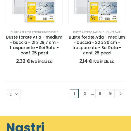
BUSTE A PERFORAZIONE UNIVERSALE
BUSTE A PERFORAZIONE UNIVERSALE
Buste forate Atla - medium
Buste forate Atla - medium
- buccia - 21 x 29,7 cm -
- buccia - 22 x 30 cm -
trasparente - Sei Rota -
trasparente - Sei Rota -
conf. 25 pezzi
conf. 25 pezzi
2,32
€
2,14
€
Iva inclusa
Iva inclusa
…
1
2
8
9
Nastri