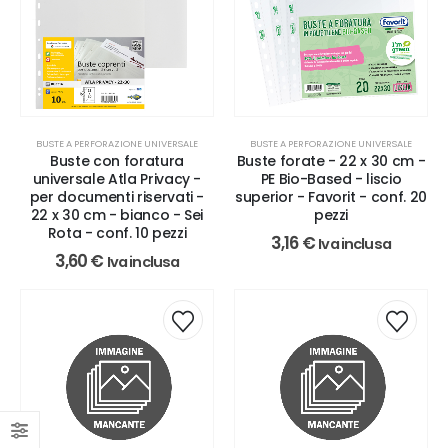
BUSTE A PERFORAZIONE UNIVERSALE
BUSTE A PERFORAZIONE UNIVERSALE
Buste con foratura
Buste forate - 22 x 30 cm -
universale Atla Privacy -
PE Bio-Based - liscio
per documenti riservati -
superior - Favorit - conf. 20
22 x 30 cm - bianco - Sei
pezzi
Rota - conf. 10 pezzi
3,16
€
Iva inclusa
3,60
€
Iva inclusa