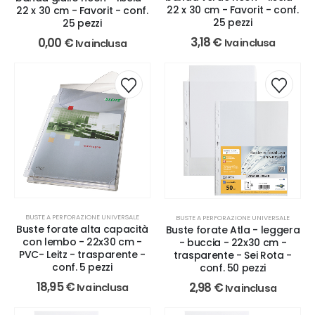
22 x 30 cm - Favorit - conf.
22 x 30 cm - Favorit - conf.
25 pezzi
25 pezzi
3,18
€
0,00
€
Iva inclusa
Iva inclusa
BUSTE A PERFORAZIONE UNIVERSALE
BUSTE A PERFORAZIONE UNIVERSALE
Buste forate alta capacità
Buste forate Atla - leggera
con lembo - 22x30 cm -
- buccia - 22x30 cm -
PVC- Leitz - trasparente -
trasparente - Sei Rota -
conf. 5 pezzi
conf. 50 pezzi
18,95
€
2,98
€
Iva inclusa
Iva inclusa