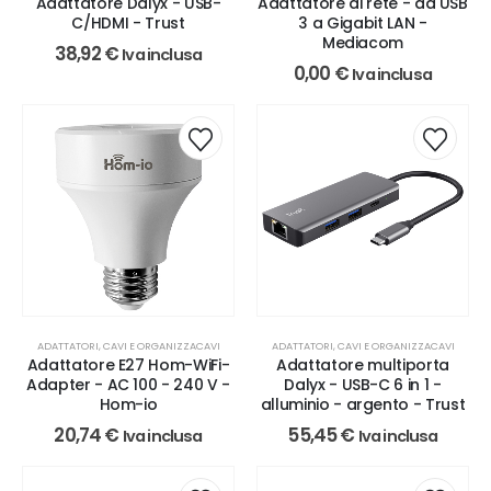
Adattatore Dalyx - USB-
Adattatore di rete - da USB
C/HDMI - Trust
3 a Gigabit LAN -
Mediacom
38,92
€
Iva inclusa
0,00
€
Iva inclusa
ADATTATORI, CAVI E ORGANIZZACAVI
ADATTATORI, CAVI E ORGANIZZACAVI
Adattatore E27 Hom-WiFi-
Adattatore multiporta
Adapter - AC 100 - 240 V -
Dalyx - USB-C 6 in 1 -
Hom-io
alluminio - argento - Trust
20,74
€
55,45
€
Iva inclusa
Iva inclusa