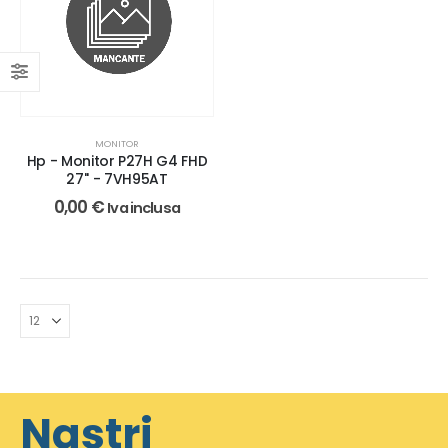
MONITOR
Hp - Monitor P27H G4 FHD
27'' - 7VH95AT
0,00
€
Iva inclusa
Nastri