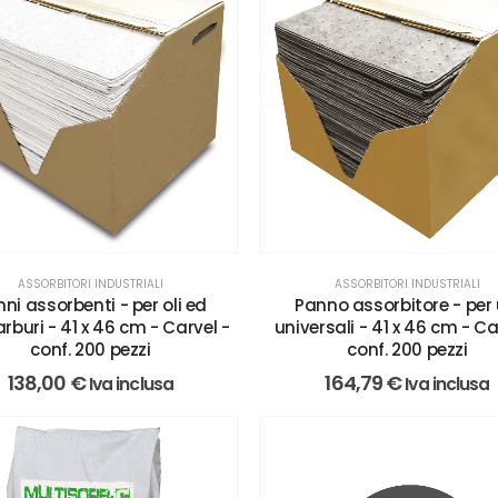
ASSORBITORI INDUSTRIALI
ASSORBITORI INDUSTRIALI
ni assorbenti - per oli ed
Panno assorbitore - per 
rburi - 41 x 46 cm - Carvel -
universali - 41 x 46 cm - Ca
conf. 200 pezzi
conf. 200 pezzi
138,00
€
164,79
€
Iva inclusa
Iva inclusa