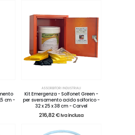
ASSORBITORI INDUSTRIALI
amento
Kit Emergenza - Solfonet Green -
8,5 cm -
per sversamento acido solforico -
32 x 25 x 38 cm - Carvel
216,82
€
Iva inclusa