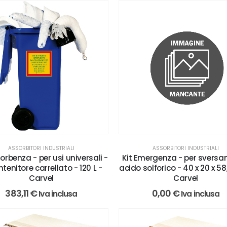
ASSORBITORI INDUSTRIALI
ASSORBITORI INDUSTRIALI
orbenza - per usi universali -
Kit Emergenza - per svers
ntenitore carrellato - 120 L -
acido solforico - 40 x 20 x 5
Carvel
Carvel
383,11
€
0,00
€
Iva inclusa
Iva inclusa