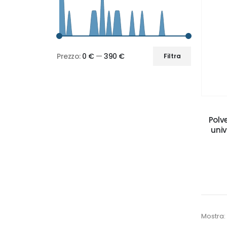
Prezzo:
0 €
—
390 €
Filtra
Prezzo
Prezzo
Min
Max
Polv
univ
Mostra: