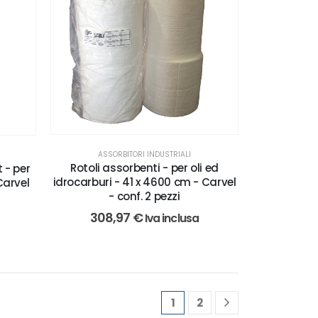
ASSORBITORI INDUSTRIALI
Rotoli assorbenti - per oli ed
 - per
idrocarburi - 41 x 4600 cm - Carvel
Carvel
- conf. 2 pezzi
308,97
€
Iva inclusa
1
2