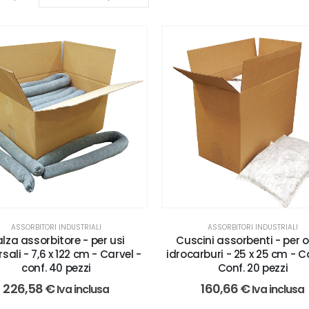
ASSORBITORI INDUSTRIALI
ASSORBITORI INDUSTRIALI
Cuscini assorbenti - per o
lza assorbitore - per usi
idrocarburi - 25 x 25 cm - C
sali - 7,6 x 122 cm - Carvel -
Conf. 20 pezzi
conf. 40 pezzi
160,66
€
226,58
€
Iva inclusa
Iva inclusa