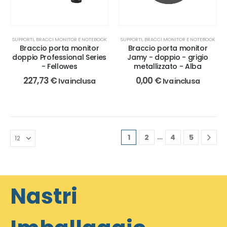
SUPPORTI, BRACCI MONITOR E NOTEBOOK
SUPPORTI, BRACCI MONITOR E NOTEBOOK
Braccio porta monitor
Braccio porta monitor
doppio Professional Series
Jamy - doppio - grigio
- Fellowes
metallizzato - Alba
227,73
€
0,00
€
Iva inclusa
Iva inclusa
…
1
2
4
5
Nastri