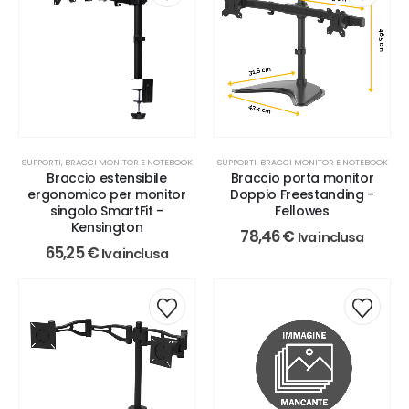
SUPPORTI, BRACCI MONITOR E NOTEBOOK
SUPPORTI, BRACCI MONITOR E NOTEBOOK
Braccio estensibile
Braccio porta monitor
ergonomico per monitor
Doppio Freestanding -
singolo SmartFit -
Fellowes
Kensington
78,46
€
Iva inclusa
65,25
€
Iva inclusa