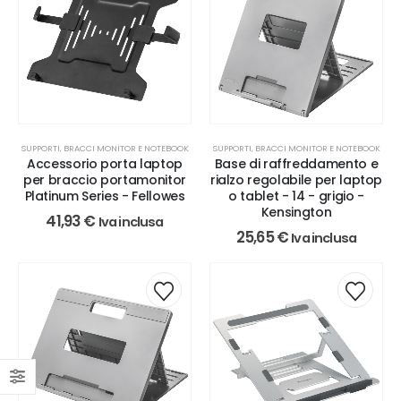
SUPPORTI, BRACCI MONITOR E NOTEBOOK
SUPPORTI, BRACCI MONITOR E NOTEBOOK
Accessorio porta laptop
Base di raffreddamento e
per braccio portamonitor
rialzo regolabile per laptop
Platinum Series - Fellowes
o tablet - 14 - grigio -
Kensington
41,93
€
Iva inclusa
25,65
€
Iva inclusa