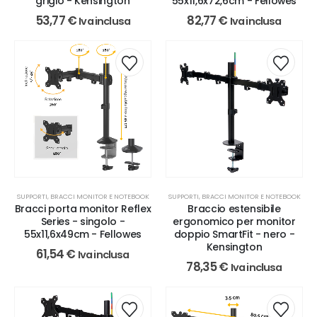
grigio - Kensington
55x11,6x72,6cm - Fellowes
53,77
€
82,77
€
Iva inclusa
Iva inclusa
SUPPORTI, BRACCI MONITOR E NOTEBOOK
SUPPORTI, BRACCI MONITOR E NOTEBOOK
Bracci porta monitor Reflex
Braccio estensibile
Series - singolo -
ergonomico per monitor
55x11,6x49cm - Fellowes
doppio SmartFit - nero -
Kensington
61,54
€
Iva inclusa
78,35
€
Iva inclusa