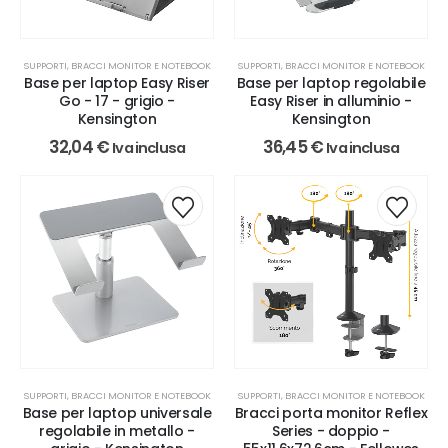
SUPPORTI, BRACCI MONITOR E NOTEBOOK
SUPPORTI, BRACCI MONITOR E NOTEBOOK
Base per laptop Easy Riser
Base per laptop regolabile
Go - 17 - grigio -
Easy Riser in alluminio -
Kensington
Kensington
32,04
€
36,45
€
Iva inclusa
Iva inclusa
SUPPORTI, BRACCI MONITOR E NOTEBOOK
SUPPORTI, BRACCI MONITOR E NOTEBOOK
Base per laptop universale
Bracci porta monitor Reflex
regolabile in metallo -
Series - doppio -