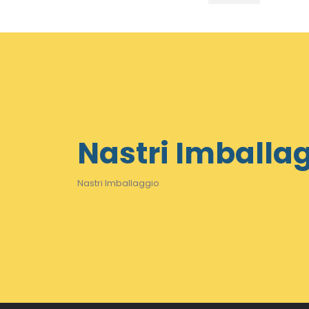
Min
Max
Nastri Imballa
Nastri Imballaggio