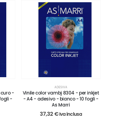
ADESIVA
scuro -
Vinile color vambj 8304 - per inkjet
ogli -
- A4 - adesivo - bianco - 10 fogli -
As Marri
37,32
€
Iva inclusa