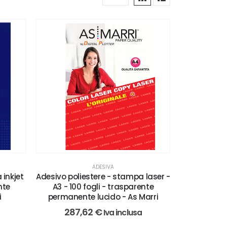
ADESIVA
 inkjet
Adesivo poliestere - stampa laser -
nte
A3 - 100 fogli - trasparente
i
permanente lucido - As Marri
287,62
€
Iva inclusa