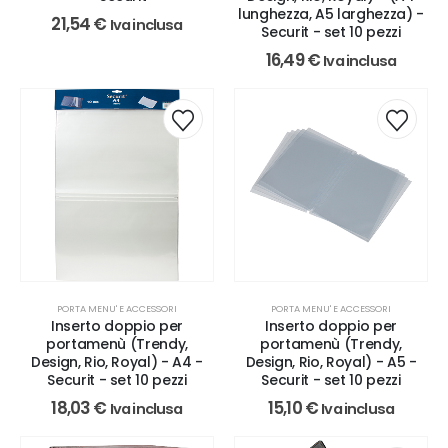
lunghezza, A5 larghezza) -
21,54
€
Iva inclusa
Securit - set 10 pezzi
16,49
€
Iva inclusa
PORTA MENU' E ACCESSORI
PORTA MENU' E ACCESSORI
Inserto doppio per
Inserto doppio per
portamenù (Trendy,
portamenù (Trendy,
Design, Rio, Royal) - A4 -
Design, Rio, Royal) - A5 -
Securit - set 10 pezzi
Securit - set 10 pezzi
18,03
€
15,10
€
Iva inclusa
Iva inclusa