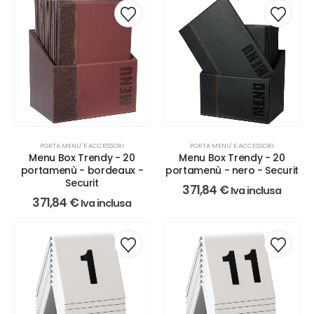
PORTA MENU' E ACCESSORI
PORTA MENU' E ACCESSORI
Menu Box Trendy - 20
Menu Box Trendy - 20
portamenù - bordeaux -
portamenù - nero - Securit
Securit
371,84
€
Iva inclusa
371,84
€
Iva inclusa