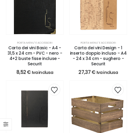
PORTA MENU' E ACCESSORI
PORTA MENU' E ACCESSORI
Carta dei vini Basic - A4 -
Carta dei vini Design - 1
31,5 x 24 cm - PVC - nero -
inserto doppio incluso - A4
4+2 buste fisse incluse -
- 24 x 34 cm - sughero -
Securit
Securit
8,52
€
27,37
€
Iva inclusa
Iva inclusa