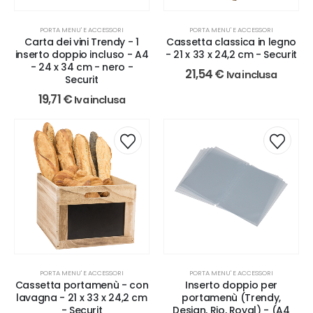
PORTA MENU' E ACCESSORI
PORTA MENU' E ACCESSORI
Carta dei vini Trendy - 1
Cassetta classica in legno
inserto doppio incluso - A4
- 21 x 33 x 24,2 cm - Securit
- 24 x 34 cm - nero -
21,54
€
Iva inclusa
Securit
19,71
€
Iva inclusa
PORTA MENU' E ACCESSORI
PORTA MENU' E ACCESSORI
Cassetta portamenù - con
Inserto doppio per
lavagna - 21 x 33 x 24,2 cm
portamenù (Trendy,
- Securit
Design, Rio, Royal) - (A4