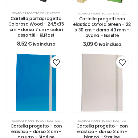
SCATOLE PROGETTO CON ELASTICO
SCATOLE PROGETTO CON ELASTICO
Cartella portaprogetto
Cartella progetti con
Colorosa Wood - 24,5x35
elastico Oxford Green - 22
cm - dorso 7 cm - colori
x 30 cm - dorso 40 mm -
assortiti - Ri,Plast
avana - Esselte
8,52
€
3,09
€
Iva inclusa
Iva inclusa
SCATOLE PROGETTO CON ELASTICO
SCATOLE PROGETTO CON ELASTICO
Cartella progetto - con
Cartella progetto - con
elastico - dorso 3 cm -
elastico - dorso 3 cm -
azzurro - Starline
bianco - Starline