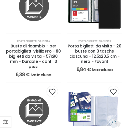
PORTABIGLIETTI DA VISITA
PORTABIGLIETTI DA VISITA
Porta biglietti da visita - 20
Buste di ricambio - per
buste con 3 tasche
portabiglietti Visifix Pro - 80
ciascuna - 12,5x20,5 cm -
biglietti da visita - 57x90
nero - Favorit
mm - Durable - conf. 10
pezzi
6,84
€
Iva inclusa
6,38
€
Iva inclusa