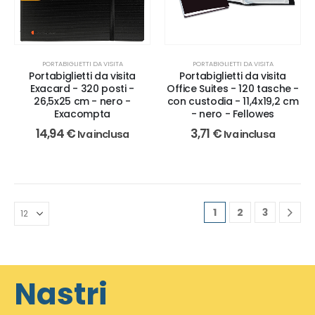
PORTABIGLIETTI DA VISITA
PORTABIGLIETTI DA VISITA
Portabiglietti da visita
Portabiglietti da visita
Exacard - 320 posti -
Office Suites - 120 tasche -
26,5x25 cm - nero -
con custodia - 11,4x19,2 cm
Exacompta
- nero - Fellowes
14,94
€
3,71
€
Iva inclusa
Iva inclusa
1
2
3
Nastri