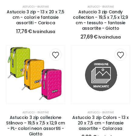
ASTUCCI - BUSTINE
ASTUCCI - BUSTINE
Astuccio 3 zip - 13 x 20 x 7,5
Astuccio 3 zip Candy
cm - colori e fantasie
collection - 19,5 x 7,5 x 12,9
assortiti - Carioca
cm - tessuto - fantasie
assortite - Giotto
17,76
€
Iva inclusa
27,69
€
Iva inclusa
ASTUCCI - BUSTINE
ASTUCCI - BUSTINE
Astuccio 3 zip collezione
Astuccio 3 zip Colors - 13 x
Stilnovo - 19,5 x 7,5 x 12,9 cm
20 x 7,5 cm - fantasie
- PL- colori neon assortiti -
assortite - Colorosa
Giotto