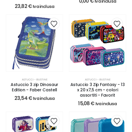
0,00
€
Iva inclusa
23,82
€
Iva inclusa
ASTUCCI - BUSTINE
ASTUCCI - BUSTINE
Astuccio 3 zip Dinosaur
Astuccio 3 Zip Fantasy - 13
Edition - Faber Castell
x 20 x7,5 cm - colori
assortiti - Favorit
23,54
€
Iva inclusa
15,08
€
Iva inclusa