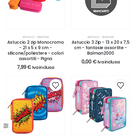
ASTUCCI - BUSTINE
ASTUCCI - BUSTINE
Astuccio 2 zip Monocromo
Astuccio 3 Zip - 13 x 20 x 7,5
- 21 x 5 x 9 cm -
cm - fantasie assortite -
silicone/poliestere - colori
Balman2000
assortiti - Pigna
0,00
€
Iva inclusa
7,99
€
Iva inclusa