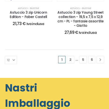
ASTUCCI - BUSTINE
ASTUCCI - BUSTINE
Astuccio 3 zip Unicorn
Astuccio 3 zip Young Street
Edition - Faber Castell
collection - 19,5 x 7,5 x 12,9
cm - PL - fantasie assortite
21,73
€
Iva inclusa
- Giotto
27,69
€
Iva inclusa
…
1
2
5
6
Nastri
Imballaggio