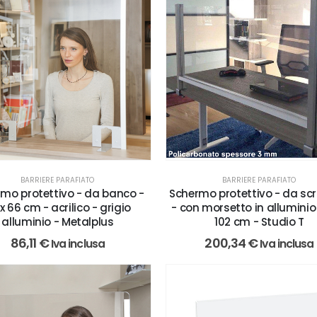
BARRIERE PARAFIATO
BARRIERE PARAFIATO
mo protettivo - da banco -
Schermo protettivo - da scr
x 66 cm - acrilico - grigio
- con morsetto in alluminio 
alluminio - Metalplus
102 cm - Studio T
86,11
€
200,34
€
Iva inclusa
Iva inclusa