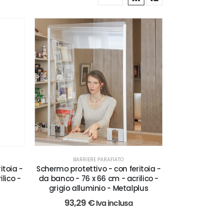
BARRIERE PARAFIATO
Schermo protettivo - con feritoia -
itoia -
da banco - 76 x 66 cm - acrilico -
lico -
grigio alluminio - Metalplus
93,29
€
Iva inclusa