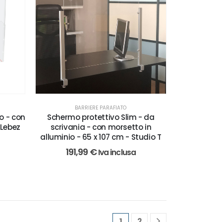
BARRIERE PARAFIATO
o - con
Schermo protettivo Slim - da
 Lebez
scrivania - con morsetto in
alluminio - 65 x 107 cm - Studio T
191,99
€
Iva inclusa
1
2