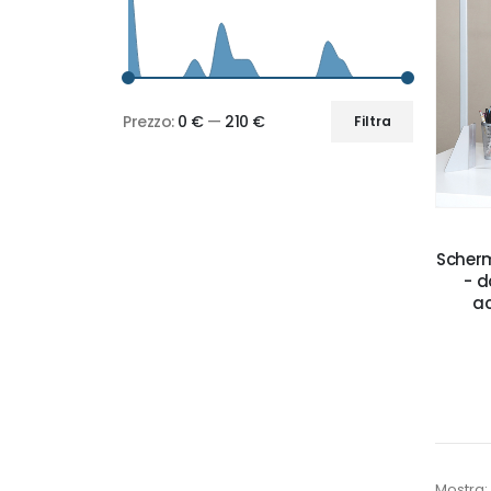
Prezzo:
0 €
—
210 €
Filtra
Prezzo
Prezzo
Min
Max
Scherm
- d
ac
Mostra: