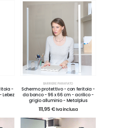
BARRIERE PARAFIATO
Schermo protettivo - con feritoia -
itoia -
da banco - 96 x 66 cm - acrilico -
- Lebez
grigio alluminio - Metalplus
111,95
€
Iva inclusa