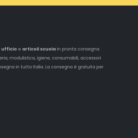
 ufficio
e
articoli scuola
in pronta consegna.
leria, modulistica, igiene, consumabili, accessori
egna in tutta Italia. La consegna è gratuita per