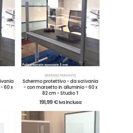
BARRIERE PARAFIATO
ivania
Schermo protettivo - da scrivania
- 60 x
- con morsetto in alluminio - 60 x
82 cm - Studio T
191,99
€
Iva inclusa