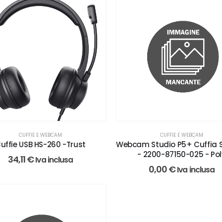
CUFFIE E WEBCAM
CUFFIE E WEBCAM
uffie USB HS-260 -Trust
Webcam Studio P5+ Cuffia 
- 2200-87150-025 - Pol
34,11
€
Iva inclusa
0,00
€
Iva inclusa