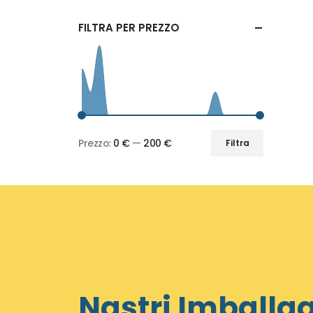
FILTRA PER PREZZO
Prezzo:
0 €
—
200 €
Filtra
Prezzo
Prezzo
Min
Max
Nastri Imballa