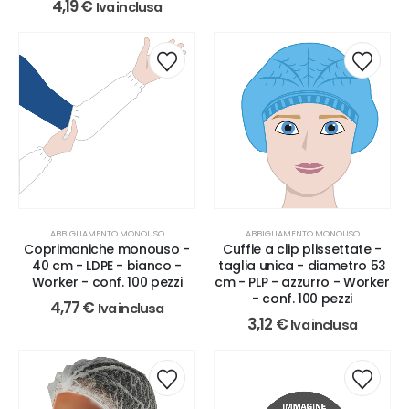
4,19
€
Iva inclusa
ABBIGLIAMENTO MONOUSO
ABBIGLIAMENTO MONOUSO
Coprimaniche monouso -
Cuffie a clip plissettate -
40 cm - LDPE - bianco -
taglia unica - diametro 53
Worker - conf. 100 pezzi
cm - PLP - azzurro - Worker
- conf. 100 pezzi
4,77
€
Iva inclusa
3,12
€
Iva inclusa