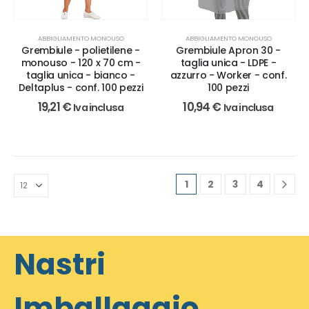
ABBIGLIAMENTO MONOUSO
ABBIGLIAMENTO MONOUSO
Grembiule - polietilene -
Grembiule Apron 30 -
monouso - 120 x 70 cm -
taglia unica - LDPE -
taglia unica - bianco -
azzurro - Worker - conf.
Deltaplus - conf. 100 pezzi
100 pezzi
19,21
€
10,94
€
Iva inclusa
Iva inclusa
1
2
3
4
Nastri
Imballaggio