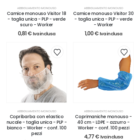
ABBIGLIAMENTO MONOUSO
ABBIGLIAMENTO MONOUSO
Camice monouso Visitor 18
Camice monouso Visitor 30
- taglia unica - PLP - verde
- taglia unica - PLP - verde
scuro - Worker
- Worker
0,81
€
1,00
€
Iva inclusa
Iva inclusa
ABBIGLIAMENTO MONOUSO
ABBIGLIAMENTO MONOUSO
Copribarba con elastico
Coprimaniche monouso -
nucale - taglia unica - PLP -
40 cm - LDPE - azzurro -
bianco - Worker - conf. 100
Worker - conf. 100 pezzi
pezzi
4,77
€
Iva inclusa