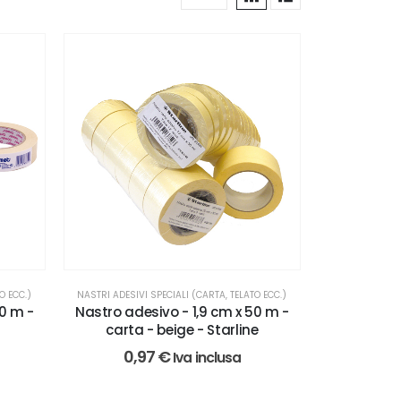
O ECC.)
NASTRI ADESIVI SPECIALI (CARTA, TELATO ECC.)
50 m -
Nastro adesivo - 1,9 cm x 50 m -
t
carta - beige - Starline
0,97
€
Iva inclusa