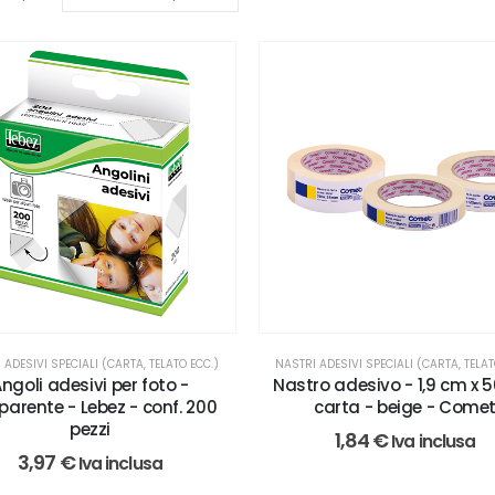
NASTRI ADESIVI SPECIALI (CARTA, TELAT
 ADESIVI SPECIALI (CARTA, TELATO ECC.)
Nastro adesivo - 1,9 cm x 
ngoli adesivi per foto -
carta - beige - Come
parente - Lebez - conf. 200
pezzi
1,84
€
Iva inclusa
3,97
€
Iva inclusa