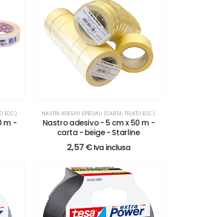
O ECC.)
NASTRI ADESIVI SPECIALI (CARTA, TELATO ECC.)
0 m -
Nastro adesivo - 5 cm x 50 m -
t
carta - beige - Starline
2,57
€
Iva inclusa