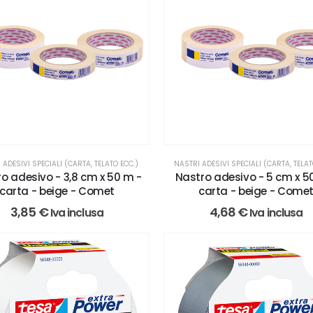
 ADESIVI SPECIALI (CARTA, TELATO ECC.)
NASTRI ADESIVI SPECIALI (CARTA, TELAT
o adesivo - 3,8 cm x 50 m -
Nastro adesivo - 5 cm x 5
carta - beige - Comet
carta - beige - Come
3,85
€
4,68
€
Iva inclusa
Iva inclusa