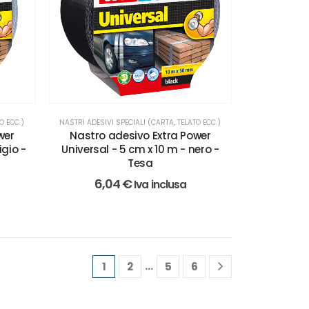
O ECC.)
NASTRI ADESIVI SPECIALI (CARTA, TELATO ECC.)
wer
Nastro adesivo Extra Power
igio -
Universal - 5 cm x 10 m - nero -
Tesa
6,04
€
Iva inclusa
…
1
2
5
6