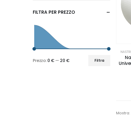
FILTRA PER PREZZO
NASTRI
Na
Prezzo:
0 €
—
20 €
Filtra
Unive
Prezzo
Prezzo
Min
Max
Mostra: