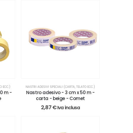
O ECC.)
NASTRI ADESIVI SPECIALI (CARTA, TELATO ECC.)
50 m -
Nastro adesivo - 3 cm x 50 m -
e
carta - beige - Comet
2,87
€
Iva inclusa