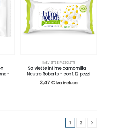
SALVIETTE E FAZZOLETTI
Salviette intime camomilla -
on
Neutro Roberts - conf. 12 pezzi
one -
3,47
€
Iva inclusa
1
2