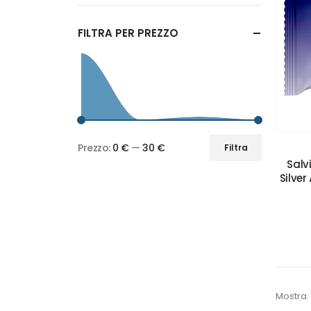
FILTRA PER PREZZO
Prezzo:
0 €
—
30 €
Filtra
Prezzo
Prezzo
Salv
Min
Max
Silver
Mostra: