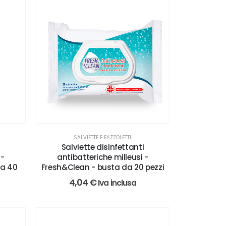
SALVIETTE E FAZZOLETTI
i
Salviette disinfettanti
 -
antibatteriche milleusi -
da 40
Fresh&Clean - busta da 20 pezzi
4,04
€
Iva inclusa