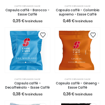
CAFFE E BEVANDE CALDE
CAFFE E BEVANDE CALDE
Capsula caffè - Barocco -
Capsula caffè - Colombia
Essse Caffè
supremo - Essse Caffè
0,35
€
0,46
€
Iva inclusa
Iva inclusa
CAFFE E BEVANDE CALDE
CAFFE E BEVANDE CALDE
Capsula caffè -
Capsula caffè - Ginseng -
Decaffeinato - Essse Caffè
Essse Caffè
0,38
€
0,36
€
Iva inclusa
Iva inclusa