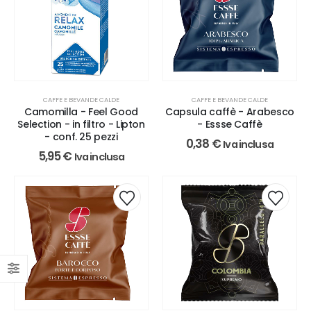
CAFFE E BEVANDE CALDE
CAFFE E BEVANDE CALDE
Camomilla - Feel Good
Capsula caffè - Arabesco
Selection - in filtro - Lipton
- Essse Caffè
- conf. 25 pezzi
0,38
€
Iva inclusa
5,95
€
Iva inclusa