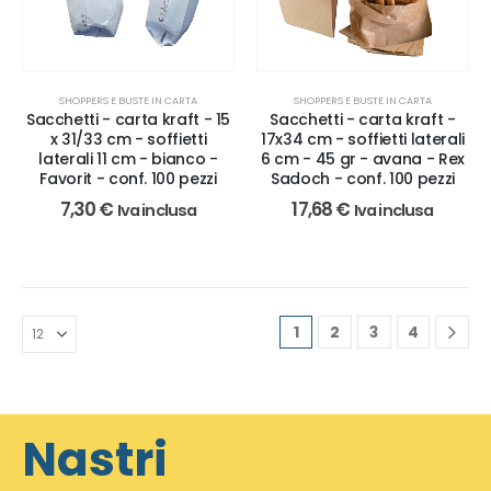
SHOPPERS E BUSTE IN CARTA
SHOPPERS E BUSTE IN CARTA
Sacchetti - carta kraft - 15
Sacchetti - carta kraft -
x 31/33 cm - soffietti
17x34 cm - soffietti laterali
laterali 11 cm - bianco -
6 cm - 45 gr - avana - Rex
Favorit - conf. 100 pezzi
Sadoch - conf. 100 pezzi
7,30
€
17,68
€
Iva inclusa
Iva inclusa
1
2
3
4
Nastri