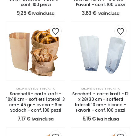
Favorit - conf. 100 pezzi
conf. 100 pezzi
3,63
€
9,25
€
Iva inclusa
Iva inclusa
SHOPPERS E BUSTE IN CARTA
SHOPPERS E BUSTE IN CARTA
Sacchetti - carta kraft - 12
Sacchetti - carta kraft -
x 28/30 cm - soffietti
10x18 cm - soffietti laterali 3
laterali 10 cm - bianco -
cm - 45 gr - avana - Rex
Favorit - conf. 100 pezzi
Sadoch - conf. 100 pezzi
5,15
€
7,17
€
Iva inclusa
Iva inclusa