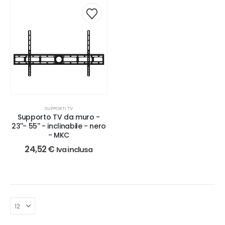
SUPPORTI TV
Supporto TV da muro -
23''- 55'' - inclinabile - nero
- MKC
24,52
€
Iva inclusa