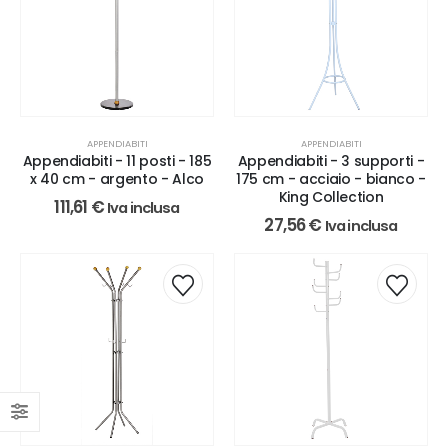
APPENDIABITI
APPENDIABITI
Appendiabiti - 11 posti - 185
Appendiabiti - 3 supporti -
x 40 cm - argento - Alco
175 cm - acciaio - bianco -
King Collection
111,61
€
Iva inclusa
27,56
€
Iva inclusa