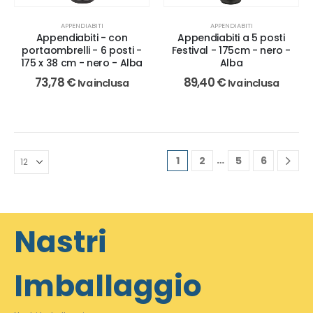
APPENDIABITI
APPENDIABITI
Appendiabiti - con
Appendiabiti a 5 posti
portaombrelli - 6 posti -
Festival - 175cm - nero -
175 x 38 cm - nero - Alba
Alba
73,78
€
89,40
€
Iva inclusa
Iva inclusa
…
1
2
5
6
Nastri
Imballaggio