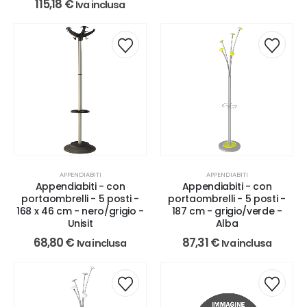
115,18
€
Iva inclusa
APPENDIABITI
APPENDIABITI
Appendiabiti - con
Appendiabiti - con
portaombrelli - 5 posti -
portaombrelli - 5 posti -
168 x 46 cm - nero/grigio -
187 cm - grigio/verde -
Unisit
Alba
68,80
€
87,31
€
Iva inclusa
Iva inclusa