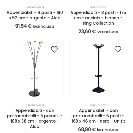
APPENDIABITI
APPENDIABITI
Appendiabiti - 4 posti - 180
Appendiabiti - 8 posti - 175
x 52 cm - argento - Alco
cm - acciaio - bianco -
King Collection
91,54
€
Iva inclusa
23,60
€
Iva inclusa
APPENDIABITI
APPENDIABITI
Appendiabiti - con
Appendiabiti - con
portaombrelli - 5 pomelli -
portaombrelli - 5 posti -
188 x 38 cm - argento -
168 x 46 cm - nero - Unisit
Alco
68,80
€
Iva inclusa