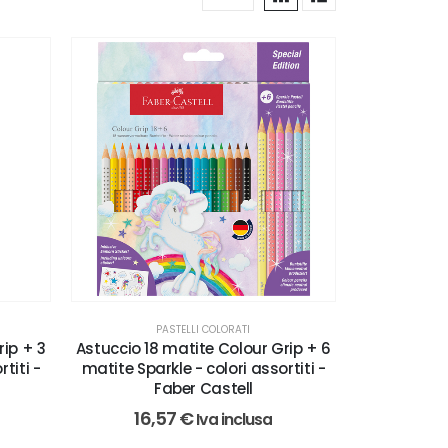
PASTELLI COLORATI
rip + 3
Astuccio 18 matite Colour Grip + 6
titi -
matite Sparkle - colori assortiti -
Faber Castell
16,57
€
Iva inclusa