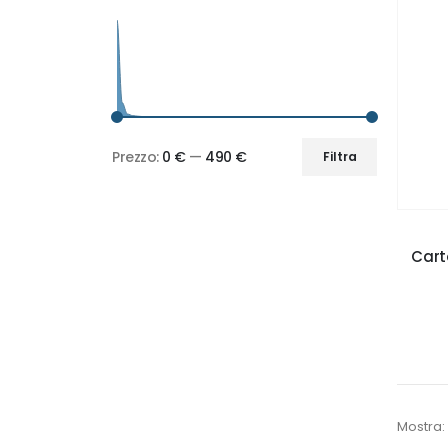
Prezzo:
0 €
—
490 €
Filtra
Prezzo
Prezzo
Min
Max
Cart
Mostra: