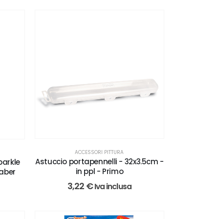
ACCESSORI PITTURA
Astuccio portapennelli - 32x3.5cm -
parkle
in ppl - Primo
Faber
3,22
€
Iva inclusa