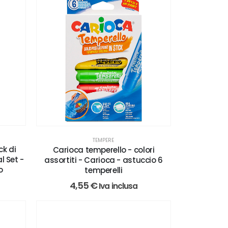
TEMPERE
ck di
Carioca temperello - colori
 Set -
assortiti - Carioca - astuccio 6
o
temperelli
4,55
€
Iva inclusa