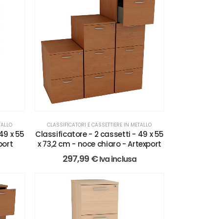
TALLO
CLASSIFICATORI E CASSETTIERE IN METALLO
 49 x 55
Classificatore - 2 cassetti - 49 x 55
port
x 73,2 cm - noce chiaro - Artexport
297,99
€
Iva inclusa