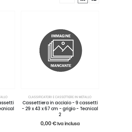
TALLO
CLASSIFICATORI E CASSETTIERE IN METALLO
assetti
Cassettiera in acciaio - 9 cassetti
ecnical
- 29 x 43 x 67 cm - grigio - Tecnical
2
0,00
€
Iva inclusa