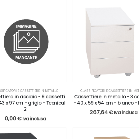
CLASSIFICATORI E CASSETTIERE IN ME
SIFICATORI E CASSETTIERE IN METALLO
Cassettiere in metallo - 3 c
tiera in acciaio - 9 cassetti
- 40 x 59 x 54 cm - bianco - 
 43 x 97 cm - grigio - Tecnical
2
267,64
€
Iva inclusa
0,00
€
Iva inclusa