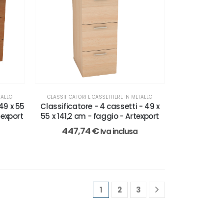
TALLO
CLASSIFICATORI E CASSETTIERE IN METALLO
 49 x 55
Classificatore - 4 cassetti - 49 x
texport
55 x 141,2 cm - faggio - Artexport
447,74
€
Iva inclusa
1
2
3