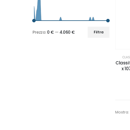
Prezzo:
0 €
—
4.060 €
Filtra
Prezzo
Prezzo
Min
Max
CLAS
Classif
x 10
Mostra: