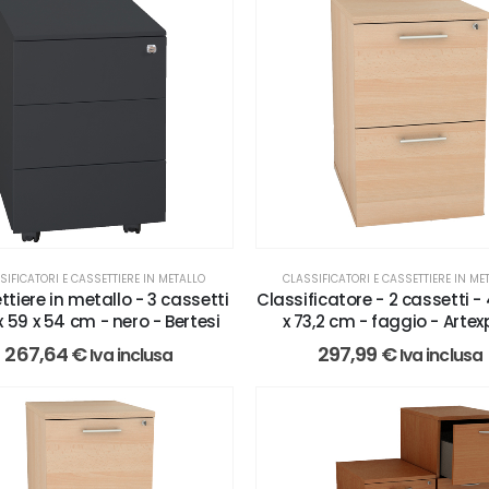
SIFICATORI E CASSETTIERE IN METALLO
CLASSIFICATORI E CASSETTIERE IN ME
tiere in metallo - 3 cassetti
Classificatore - 2 cassetti -
x 59 x 54 cm - nero - Bertesi
x 73,2 cm - faggio - Artex
267,64
€
297,99
€
Iva inclusa
Iva inclusa