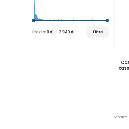
Prezzo:
0 €
—
3.940 €
Filtra
Prezzo
Prezzo
Min
Max
Cas
casse
Mostra: