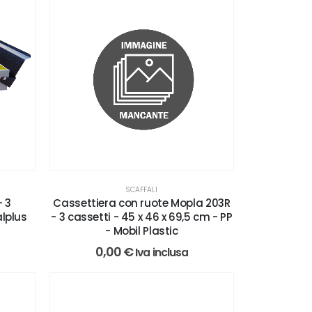
SCAFFALI
- 3
Cassettiera con ruote Mopla 203R
lplus
- 3 cassetti - 45 x 46 x 69,5 cm - PP
- Mobil Plastic
0,00
€
Iva inclusa