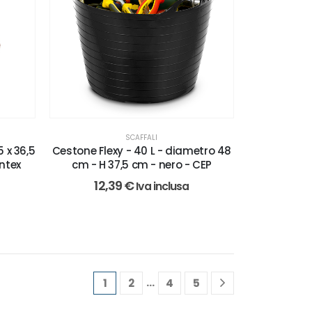
SCAFFALI
5 x 36,5
Cestone Flexy - 40 L - diametro 48
intex
cm - H 37,5 cm - nero - CEP
12,39
€
Iva inclusa
…
1
2
4
5