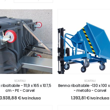
SCAFFALI
SCAFFALI
ibaltabile - 111,9 x 165 x 107,5
Benna ribaltabile -130 x 100 x
cm - PE - Carvel
- metallo - Carvel
3.938,88
€
1.393,81
€
Iva inclusa
Iva inclusa