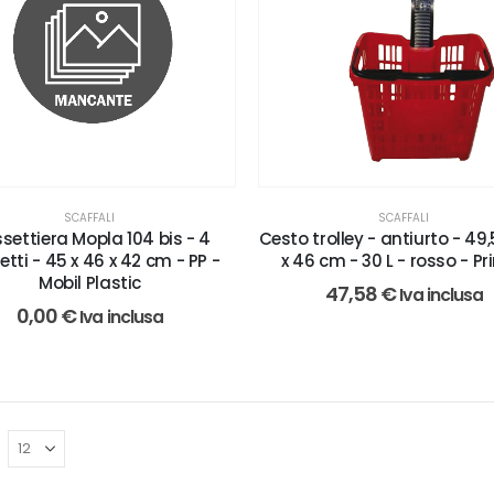
SCAFFALI
SCAFFALI
Cesto trolley - antiurto - 49,
settiera Mopla 104 bis - 4
x 46 cm - 30 L - rosso - Pr
tti - 45 x 46 x 42 cm - PP -
Mobil Plastic
47,58
€
Iva inclusa
0,00
€
Iva inclusa