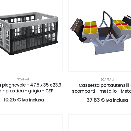
SCAFFALI
SCAFFALI
pieghevole - 47,5 x 35 x 23,9
Cassetta portautensili 
 - plastica - grigio - CEP
scomparti - metallo - Meta
10,25
€
37,83
€
Iva inclusa
Iva inclusa