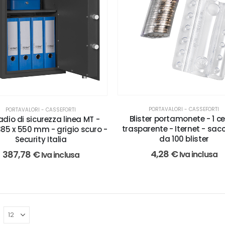
PORTAVALORI - CASSEFORTI
PORTAVALORI - CASSEFORTI
Blister portamonete - 1 ce
dio di sicurezza linea MT -
trasparente - Iternet - sac
385 x 550 mm - grigio scuro -
da 100 blister
Security Italia
4,28
€
387,78
€
Iva inclusa
Iva inclusa