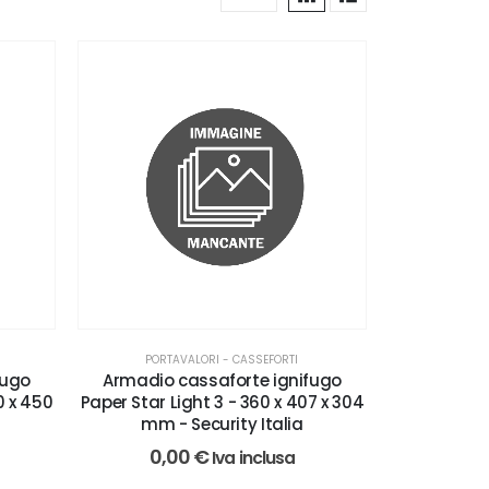
PORTAVALORI - CASSEFORTI
fugo
Armadio cassaforte ignifugo
0 x 450
Paper Star Light 3 - 360 x 407 x 304
mm - Security Italia
0,00
€
Iva inclusa