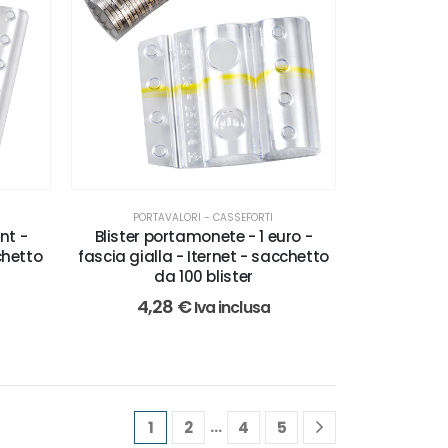
PORTAVALORI - CASSEFORTI
nt -
Blister portamonete - 1 euro -
chetto
fascia gialla - Iternet - sacchetto
da 100 blister
4,28
€
Iva inclusa
…
1
2
4
5