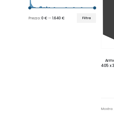
Prezzo:
0 €
—
1.640 €
Filtra
Prezzo
Prezzo
Min
Max
Arma
405 x 
Mostra: