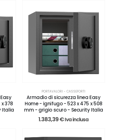
PORTAVALORI - CASSEFORTI
 Easy
Armadio di sicurezza linea Easy
 x 378
Home - ignifugo - 523 x 475 x 508
 Italia
mm - grigio scuro - Security Italia
1.383,39
€
Iva inclusa