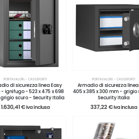
PORTAVALORI - CASSEFORTI
PORTAVALORI - CASSEFORTI
dio di sicurezza linea Easy
Armadio di sicurezza linea
- ignifugo - 523 x 475 x 698
405 x 385 x 300 mm - grigio 
rigio scuro - Security Italia
Security Italia
1.630,41
€
337,22
€
Iva inclusa
Iva inclusa