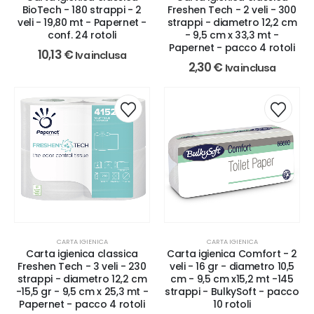
BioTech - 180 strappi - 2
Freshen Tech - 2 veli - 300
veli - 19,80 mt - Papernet -
strappi - diametro 12,2 cm
conf. 24 rotoli
- 9,5 cm x 33,3 mt -
Papernet - pacco 4 rotoli
10,13
€
Iva inclusa
2,30
€
Iva inclusa
CARTA IGIENICA
CARTA IGIENICA
Carta igienica classica
Carta igienica Comfort - 2
Freshen Tech - 3 veli - 230
veli - 16 gr - diametro 10,5
strappi - diametro 12,2 cm
cm - 9,5 cm x15,2 mt -145
-15,5 gr - 9,5 cm x 25,3 mt -
strappi - BulkySoft - pacco
Papernet - pacco 4 rotoli
10 rotoli