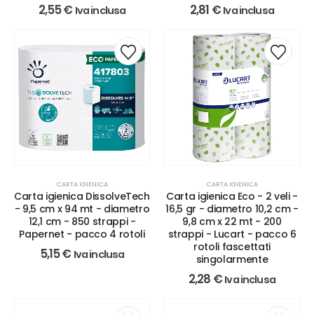
2,55
€
2,81
€
Iva inclusa
Iva inclusa
CARTA IGIENICA
CARTA IGIENICA
Carta igienica DissolveTech
Carta igienica Eco - 2 veli -
- 9,5 cm x 94 mt - diametro
16,5 gr - diametro 10,2 cm -
12,1 cm - 850 strappi -
9,8 cm x 22 mt - 200
Papernet - pacco 4 rotoli
strappi - Lucart - pacco 6
rotoli fascettati
5,15
€
Iva inclusa
singolarmente
2,28
€
Iva inclusa