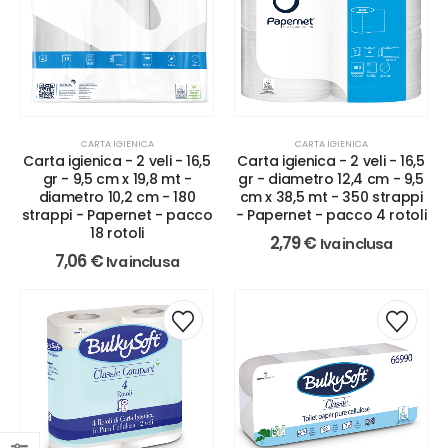
CARTA IGIENICA
CARTA IGIENICA
Carta igienica - 2 veli - 16,5
Carta igienica - 2 veli - 16,5
gr - diametro 12,4 cm - 9,5
gr - 9,5 cm x 19,8 mt -
cm x 38,5 mt - 350 strappi
diametro 10,2 cm - 180
- Papernet - pacco 4 rotoli
strappi - Papernet - pacco
18 rotoli
2,79
€
Iva inclusa
7,06
€
Iva inclusa