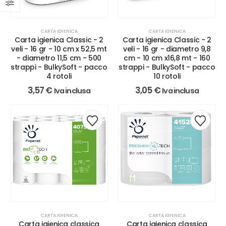
CARTA IGIENICA
CARTA IGIENICA
Carta igienica Classic - 2
Carta igienica Classic - 2
veli - 16 gr - 10 cm x 52,5 mt
veli - 16 gr - diametro 9,8
- diametro 11,5 cm - 500
cm - 10 cm x16,8 mt - 160
strappi - BulkySoft - pacco
strappi - BulkySoft - pacco
4 rotoli
10 rotoli
3,57
€
3,05
€
Iva inclusa
Iva inclusa
CARTA IGIENICA
CARTA IGIENICA
Carta igienica classica
Carta igienica classica