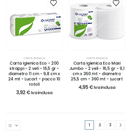
CARTA IGIENICA
CARTA IGIENICA
Carta igienica Eco - 200
Carta igienica Eco Maxi
strappi - 2 veli - 16,5 gr -
Jumbo - 2 veli - 16,5 gr - 9,1
diametro 11 cm - 9,8 cm x
cm x 360 mt - diametro
24 mt - Lucart - pacco 10
25,5 cm - 360 mt - Lucart
rotoli
4,95
€
Iva inclusa
3,92
€
Iva inclusa
1
2
3