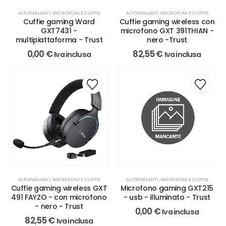
ALTOPARLANTI, MICROFONI E CUFFIE
ALTOPARLANTI, MICROFONI E CUFFIE
Cuffie gaming Ward
Cuffie gaming wireless con
GXT7431 -
microfono GXT 391THIAN -
multipiattaforma - Trust
nero -Trust
0,00
€
82,55
€
Iva inclusa
Iva inclusa
ALTOPARLANTI, MICROFONI E CUFFIE
ALTOPARLANTI, MICROFONI E CUFFIE
Cuffie gaming wireless GXT
Microfono gaming GXT215
491 FAYZO - con microfono
- usb - illuminato - Trust
- nero - Trust
0,00
€
Iva inclusa
82,55
€
Iva inclusa