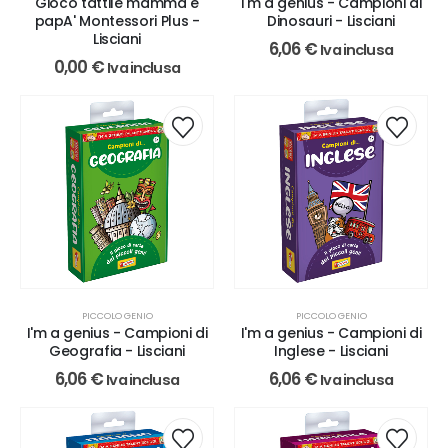
Gioco tattile mamma e
I'm a genius - Campioni di
papA' Montessori Plus -
Dinosauri - Lisciani
Lisciani
6,06
€
Iva inclusa
0,00
€
Iva inclusa
PICCOLO GENIO
PICCOLO GENIO
I'm a genius - Campioni di
I'm a genius - Campioni di
Geografia - Lisciani
Inglese - Lisciani
6,06
€
6,06
€
Iva inclusa
Iva inclusa