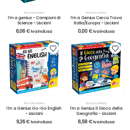
PICCOLO GENIO
PICCOLO GENIO
I'm a genius - Campioni di
I'm a Genius Cerca Trova
Scienze - Lisciani
Italia/Europa - Lisciani
6,06
€
0,00
€
Iva inclusa
Iva inclusa
PICCOLO GENIO
PICCOLO GENIO
I'm a Genius Il Gioco della
I'm a Genius Go-Go English
Geografia - Lisciani
- Lisciani
8,58
€
9,26
€
Iva inclusa
Iva inclusa