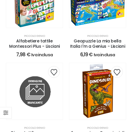
PICCOLO GENIO
PICCOLO GENIO
Geopuzzle La mia bella
Alfabetiere tattile
Italia I'm a Genius - Lisciani
Montessori Plus - Lisciani
6,19
€
7,98
€
Iva inclusa
Iva inclusa
PICCOLO GENIO
PICCOLO GENIO