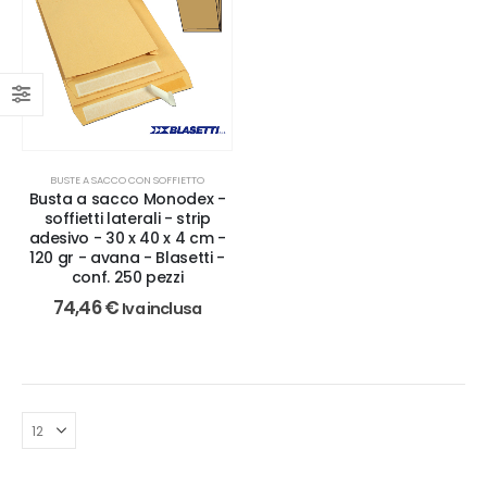
BUSTE A SACCO CON SOFFIETTO
Busta a sacco Monodex -
soffietti laterali - strip
adesivo - 30 x 40 x 4 cm -
120 gr - avana - Blasetti -
conf. 250 pezzi
74,46
€
Iva inclusa