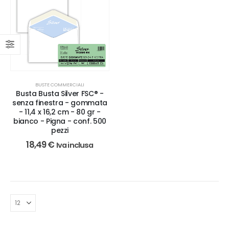
BUSTE COMMERCIALI
Busta Busta Silver FSC® -
senza finestra - gommata
- 11,4 x 16,2 cm - 80 gr -
bianco - Pigna - conf. 500
pezzi
18,49
€
Iva inclusa