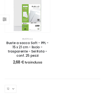
BUSTE A U
Buste a sacco Soft - PPL -
15 x 21 cm - liscio -
trasparente - Sei Rota -
conf. 25 pezzi
2,68
€
Iva inclusa