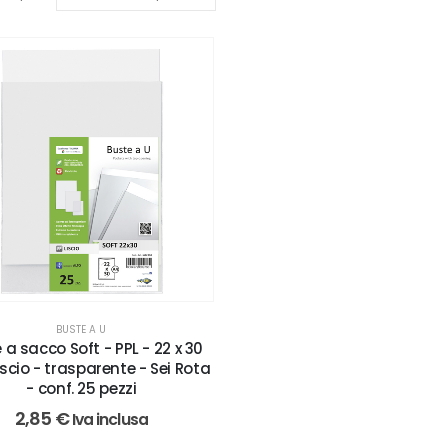
BUSTE A U
 a sacco Soft - PPL - 22 x 30
iscio - trasparente - Sei Rota
- conf. 25 pezzi
2,85
€
Iva inclusa