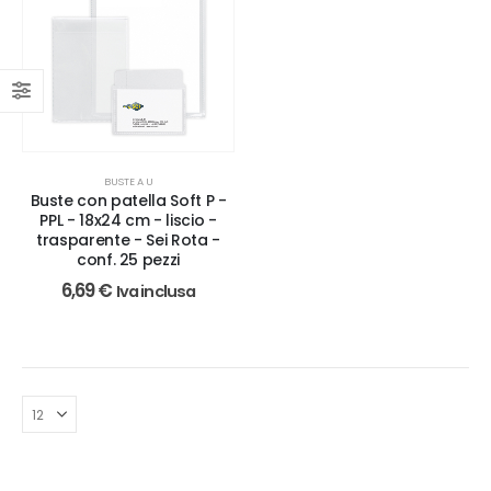
BUSTE A U
Buste con patella Soft P -
PPL - 18x24 cm - liscio -
trasparente - Sei Rota -
conf. 25 pezzi
6,69
€
Iva inclusa