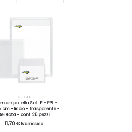
BUSTE A U
e con patella Soft P - PPL -
 cm - liscio - trasparente -
Sei Rota - conf. 25 pezzi
11,70
€
Iva inclusa