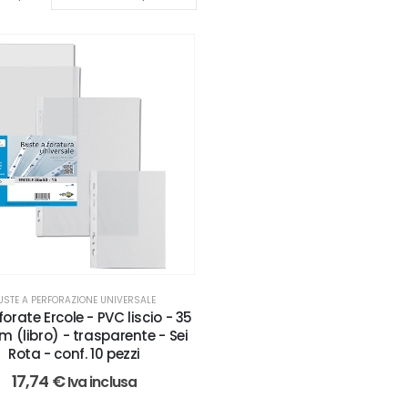
USTE A PERFORAZIONE UNIVERSALE
forate Ercole - PVC liscio - 35
m (libro) - trasparente - Sei
Rota - conf. 10 pezzi
17,74
€
Iva inclusa