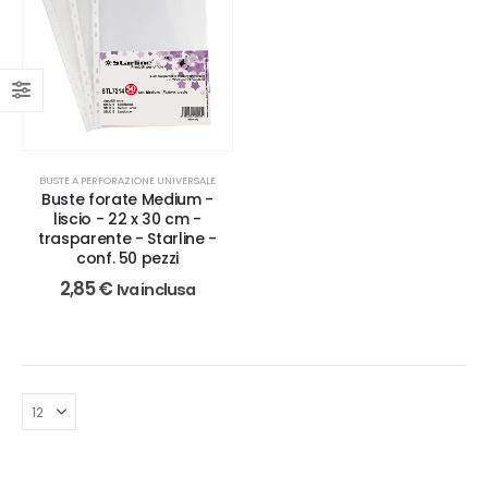
BUSTE A PERFORAZIONE UNIVERSALE
Buste forate Medium -
liscio - 22 x 30 cm -
trasparente - Starline -
conf. 50 pezzi
2,85
€
Iva inclusa