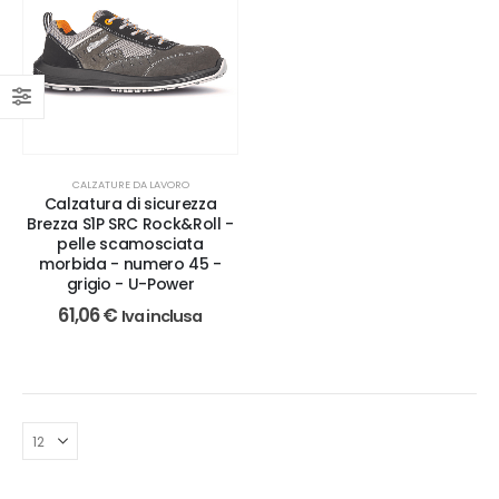
CALZATURE DA LAVORO
Calzatura di sicurezza
Brezza S1P SRC Rock&Roll -
pelle scamosciata
morbida - numero 45 -
grigio - U-Power
61,06
€
Iva inclusa