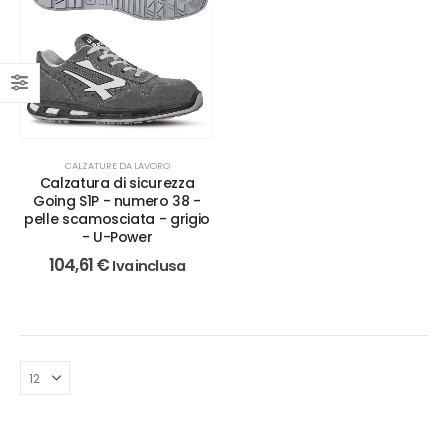
CALZATURE DA LAVORO
Calzatura di sicurezza
Going S1P - numero 38 -
pelle scamosciata - grigio
- U-Power
104,61
€
Iva inclusa