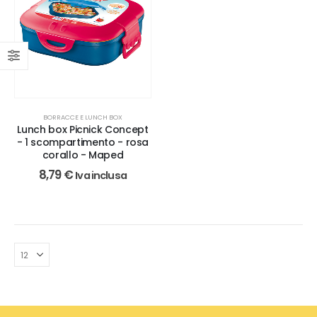
BORRACCE E LUNCH BOX
Lunch box Picnick Concept
- 1 scompartimento - rosa
corallo - Maped
8,79
€
Iva inclusa